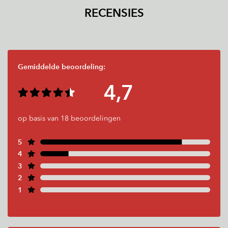
RECENSIES
Gemiddelde beoordeling:
4,7
op basis van 18 beoordelingen
5
4
3
2
1