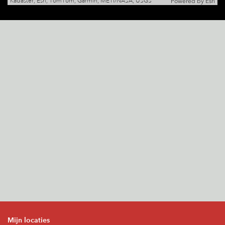
Kadaster, Esri, TomTom, Garmin, METI/NASA, USGS
Powered by
Esri
Mijn locaties