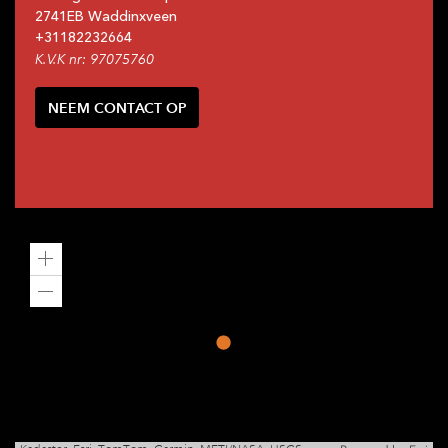
2741EB
Waddinxveen
+31
182232664
K.V.K nr: 97075760
NEEM CONTACT OP
Zoom
in
Zoom
out