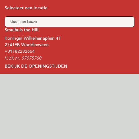
Selecteer een locatie
Maak een keuze
Smulhuis the Hill
Koningin Wilhelminaplein
41
2741EB
Waddinxveen
+31
182232664
K.V.K nr: 97075760
BEKIJK DE OPENINGSTIJDEN
Blijf op de hoogte
Schrijf je in voor onze nieuwsbrief
Ondersteunde betaalmethode